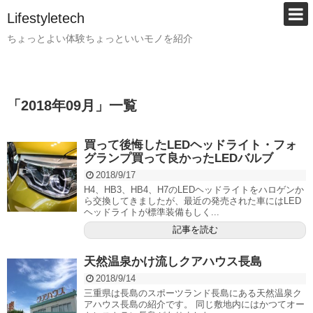
Lifestyletech
ちょっとよい体験ちょっといいモノを紹介
「
2018年09月
」
一覧
買って後悔したLEDヘッドライト・フォ
グランプ買って良かったLEDバルブ
2018/9/17
H4、HB3、HB4、H7のLEDヘッドライトをハロゲンか
ら交換してきましたが、最近の発売された車にはLED
ヘッドライトが標準装備もしく...
記事を読む
天然温泉かけ流しクアハウス長島
2018/9/14
三重県は長島のスポーツランド長島にある天然温泉ク
アハウス長島の紹介です。 同じ敷地内にはかつてオー