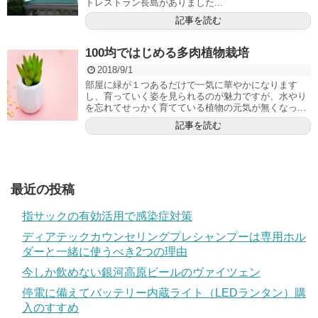
トレストラン長島がありました...
記事を読む
100均ではじめる多肉植物栽培
2018/9/1
部屋に緑が１つあるだけで一気に華やかになります
し、育っていく姿を見られるのが魅力ですが、水やり
を忘れてせっかく育てている植物の元気が無くなっ...
記事を読む
最近の投稿
指サックの有効活用で感染症対策
ディアテックカウンセリングプレシャンプーは専用ホル
ダーと一緒に使うべき2つの理由
今しか飲めない銀河高原ビールのヴァイツェン
停電に備えてバッテリー内蔵ライト（LEDランタン）購
入のすすめ