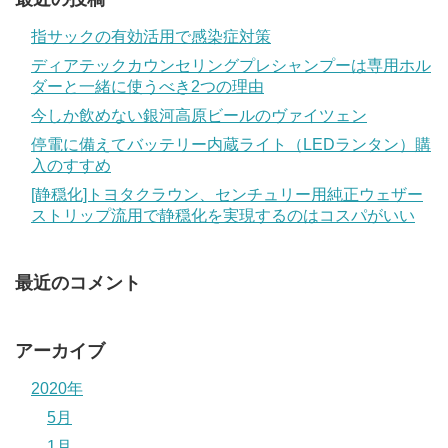
指サックの有効活用で感染症対策
ディアテックカウンセリングプレシャンプーは専用ホル
ダーと一緒に使うべき2つの理由
今しか飲めない銀河高原ビールのヴァイツェン
停電に備えてバッテリー内蔵ライト（LEDランタン）購
入のすすめ
[静穏化]トヨタクラウン、センチュリー用純正ウェザー
ストリップ流用で静穏化を実現するのはコスパがいい
最近のコメント
アーカイブ
2020年
5月
1月