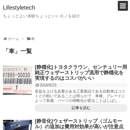
Lifestyletech
ちょっとよい体験ちょっといいモノを紹介
ホーム
車
「
車
」
一覧
[静穏化]トヨタクラウン、センチュリー用
純正ウェザーストリップ流用で静穏化を
実現するのはコスパがいい
2019/9/23
収益を上げる必要がある工業製品である自動車はコス
トとの戦いであることは明らかで、車種、グレードに
よって装備、パーツの簡略化が図ることはしばし...
記事を読む
[静音化]ウェザーストリップ（ゴムモー
ル）の追加は費用対効果が高いが注意点