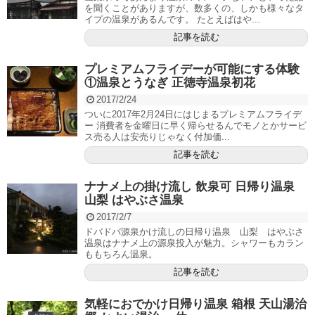
を聞くことがありますが、数多くの、しかも様々なタ
イプの温泉があるんです。 たとえばはや...
記事を読む
プレミアムフライデーが可能にする体験
①温泉とうなぎ 正徳寺温泉初花
2017/2/24
ついに2017年2月24日にはじまるプレミアムフライデ
ー 消費者を金曜日に早く帰らせるんでモノとかサービ
ス売る人は安売りじゃなく付加価...
記事を読む
ナナメ上の掛け流し 飲泉可 日帰り温泉
山梨 はやぶさ温泉
2017/2/7
ドバドバ源泉かけ流しの日帰り温泉 山梨 はやぶさ
温泉はナナメ上の源泉投入が魅力。シャワーもカラン
ももちろん温泉。
記事を読む
気軽におでかけ日帰り温泉 箱根 天山湯治