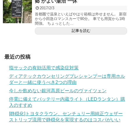
郷 かよい湯治 一休
2017/2/3
首都圏で温泉といえばやはり箱根は外せません。 新宿
から小田急ロマンスカーで90分。 車でも用賀から1時
間強。 ちょっとした...
記事を読む
最近の投稿
指サックの有効活用で感染症対策
ディアテックカウンセリングプレシャンプーは専用ホル
ダーと一緒に使うべき2つの理由
今しか飲めない銀河高原ビールのヴァイツェン
停電に備えてバッテリー内蔵ライト（LEDランタン）購
入のすすめ
[静穏化]トヨタクラウン、センチュリー用純正ウェザー
ストリップ流用で静穏化を実現するのはコスパがいい