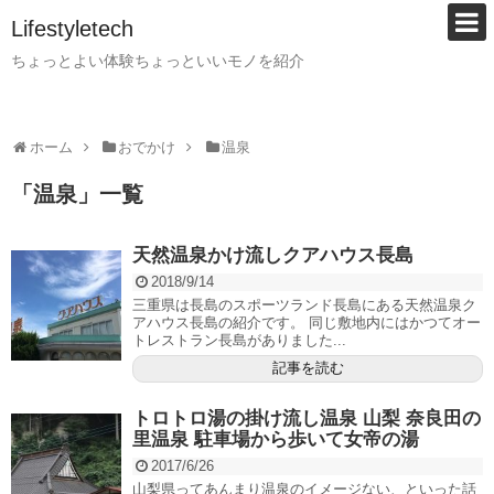
Lifestyletech
ちょっとよい体験ちょっといいモノを紹介
ホーム
おでかけ
温泉
「
温泉
」
一覧
天然温泉かけ流しクアハウス長島
2018/9/14
三重県は長島のスポーツランド長島にある天然温泉ク
アハウス長島の紹介です。 同じ敷地内にはかつてオー
トレストラン長島がありました...
記事を読む
トロトロ湯の掛け流し温泉 山梨 奈良田の
里温泉 駐車場から歩いて女帝の湯
2017/6/26
山梨県ってあんまり温泉のイメージない、といった話