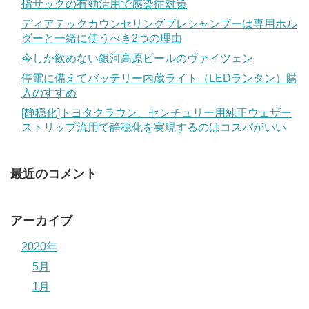
指サックの有効活用で感染症対策
ディアテックカウンセリングプレシャンプーは専用ホル
ダーと一緒に使うべき2つの理由
今しか飲めない銀河高原ビールのヴァイツェン
停電に備えてバッテリー内蔵ライト（LEDランタン）購
入のすすめ
[静穏化]トヨタクラウン、センチュリー用純正ウェザー
ストリップ流用で静穏化を実現するのはコスパがいい
最近のコメント
アーカイブ
2020年
5月
1月