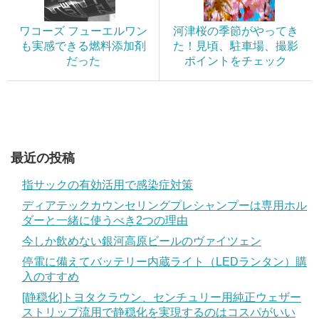
ワコーズ フューエルワン
河津桜の季節がやってき
も実感できる燃料添加剤
た！見頃、駐車場、撮影
だった
ポイントをチェック
最近の投稿
指サックの有効活用で感染症対策
ディアテックカウンセリングプレシャンプーは専用ホル
ダーと一緒に使うべき2つの理由
今しか飲めない銀河高原ビールのヴァイツェン
停電に備えてバッテリー内蔵ライト（LEDランタン）購
入のすすめ
[静穏化]トヨタクラウン、センチュリー用純正ウェザー
ストリップ流用で静穏化を実現するのはコスパがいい