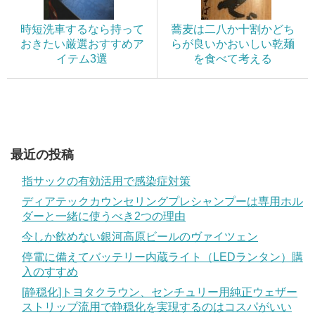
時短洗車するなら持って
蕎麦は二八か十割かどち
おきたい厳選おすすめア
らが良いかおいしい乾麺
イテム3選
を食べて考える
最近の投稿
指サックの有効活用で感染症対策
ディアテックカウンセリングプレシャンプーは専用ホル
ダーと一緒に使うべき2つの理由
今しか飲めない銀河高原ビールのヴァイツェン
停電に備えてバッテリー内蔵ライト（LEDランタン）購
入のすすめ
[静穏化]トヨタクラウン、センチュリー用純正ウェザー
ストリップ流用で静穏化を実現するのはコスパがいい