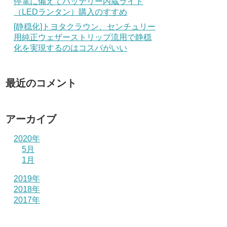
停電に備えてバッテリー内蔵ライト
（LEDランタン）購入のすすめ
[静穏化]トヨタクラウン、センチュリー
用純正ウェザーストリップ流用で静穏
化を実現するのはコスパがいい
最近のコメント
アーカイブ
2020年
5月
1月
2019年
2018年
2017年