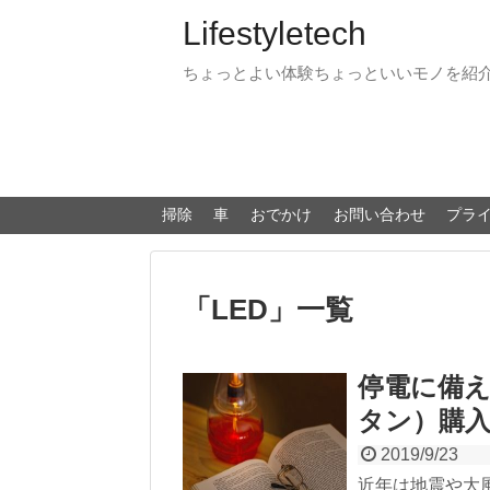
Lifestyletech
ちょっとよい体験ちょっといいモノを紹
掃除
車
おでかけ
お問い合わせ
プラ
「
LED
」
一覧
停電に備え
タン）購
2019/9/23
近年は地震や大