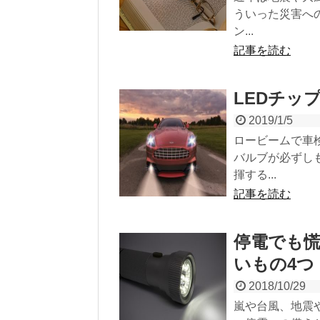
ういった災害へ
ン...
記事を読む
LEDチッ
2019/1/5
ロービームで車
バルブが必ずし
揮する...
記事を読む
停電でも
いもの4つ
2018/10/29
嵐や台風、地震