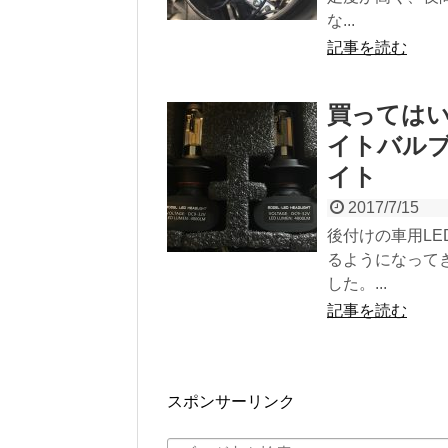
な...
記事を読む
買ってはい
イトバルブ
イト
2017/7/15
後付けの車用LE
るようになって
した。...
記事を読む
スポンサーリンク