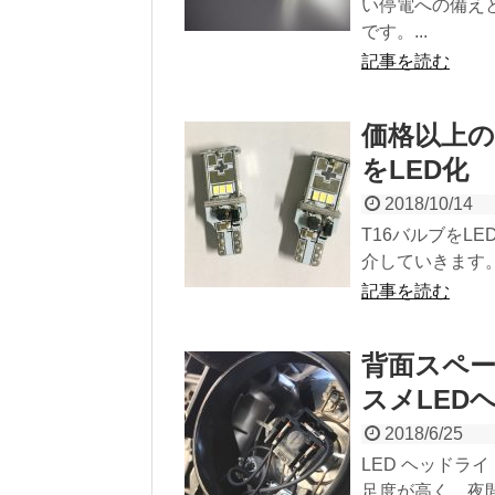
い停電への備え
です。...
記事を読む
価格以上の
をLED化
2018/10/14
T16バルブをL
介していきます。
記事を読む
背面スペ
スメLED
2018/6/25
LED ヘッド
足度が高く、夜