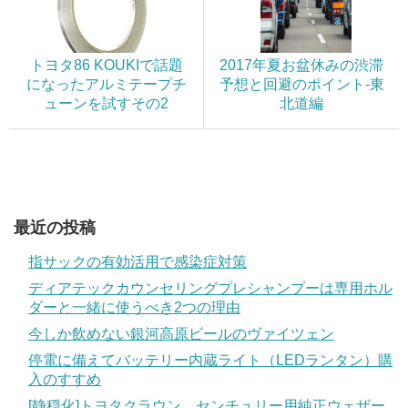
トヨタ86 KOUKIで話題
2017年夏お盆休みの渋滞
になったアルミテープチ
予想と回避のポイント -東
ューンを試すその2
北道編
最近の投稿
指サックの有効活用で感染症対策
ディアテックカウンセリングプレシャンプーは専用ホル
ダーと一緒に使うべき2つの理由
今しか飲めない銀河高原ビールのヴァイツェン
停電に備えてバッテリー内蔵ライト（LEDランタン）購
入のすすめ
[静穏化]トヨタクラウン、センチュリー用純正ウェザー