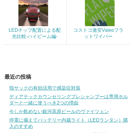
LEDチップ配置による配
コストコ激安Valeoフラ
光比較-ハイビーム編-
ットワイパー
最近の投稿
指サックの有効活用で感染症対策
ディアテックカウンセリングプレシャンプーは専用ホル
ダーと一緒に使うべき2つの理由
今しか飲めない銀河高原ビールのヴァイツェン
停電に備えてバッテリー内蔵ライト（LEDランタン）購
入のすすめ