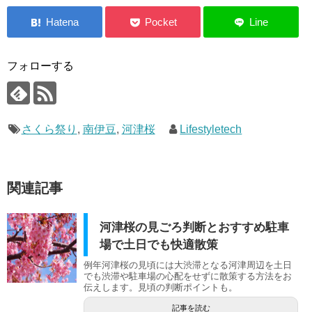
フォローする
さくら祭り
,
南伊豆
,
河津桜
Lifestyletech
関連記事
河津桜の見ごろ判断とおすすめ駐車
場で土日でも快適散策
例年河津桜の見頃には大渋滞となる河津周辺を土日
でも渋滞や駐車場の心配をせずに散策する方法をお
伝えします。見頃の判断ポイントも。
記事を読む