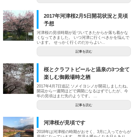
2017年河津桜2月5日開花状況と見頃
予想
河津桜の見頃時期が近づいてきたからか落ち着かな
くなってきました。 いつ河津に行くべきかを悩んで
います。 せっかく行くのだからよい...
記事を読む
桜とクラフトビールと温泉の3つ全て
楽しむ御殿場時之栖
2017年4月7日追記 ソメイヨシノが開花しましたね。
開花から一週間ほどで満開になるはずでしたが、今
年の見頃はまだ先のようです。 ...
記事を読む
河津桜が見頃です
2018年は河津桜の時期がおそく、3月に入ってからが
見頃になっています。 気温も暖かくなる日もあり、