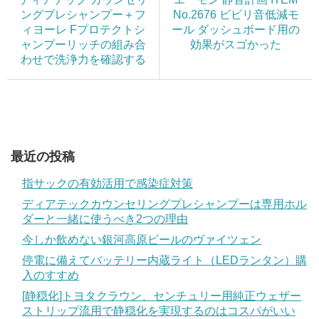
ングプレシャンプー＋フ
No.2676 ビビリ音低減モ
ィヨーレ Fプロテクトシ
ール ダッシュボード用の
ャンプーリッチの組み合
効果がスゴかった
わせで洗浄力を確認する
最近の投稿
指サックの有効活用で感染症対策
ディアテックカウンセリングプレシャンプーは専用ホル
ダーと一緒に使うべき2つの理由
今しか飲めない銀河高原ビールのヴァイツェン
停電に備えてバッテリー内蔵ライト（LEDランタン）購
入のすすめ
[静穏化]トヨタクラウン、センチュリー用純正ウェザー
ストリップ流用で静穏化を実現するのはコスパがいい