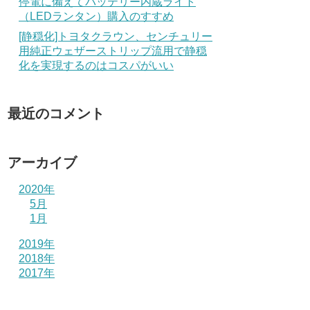
停電に備えてバッテリー内蔵ライト
（LEDランタン）購入のすすめ
[静穏化]トヨタクラウン、センチュリー
用純正ウェザーストリップ流用で静穏
化を実現するのはコスパがいい
最近のコメント
アーカイブ
2020年
5月
1月
2019年
2018年
2017年