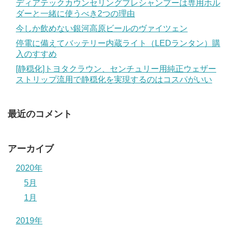
ディアテックカウンセリングプレシャンプーは専用ホル
ダーと一緒に使うべき2つの理由
今しか飲めない銀河高原ビールのヴァイツェン
停電に備えてバッテリー内蔵ライト（LEDランタン）購
入のすすめ
[静穏化]トヨタクラウン、センチュリー用純正ウェザー
ストリップ流用で静穏化を実現するのはコスパがいい
最近のコメント
アーカイブ
2020年
5月
1月
2019年