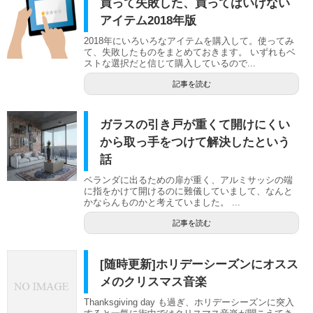
買って失敗した、買ってはいけない
アイテム2018年版
2018年にいろいろなアイテムを購入して。使ってみ
て、失敗したものをまとめておきます。 いずれもベ
ストな選択だと信じて購入しているので...
記事を読む
ガラスの引き戸が重くて開けにくい
から取っ手をつけて解決したという
話
ベランダに出るための扉が重く、アルミサッシの端
に指をかけて開けるのに難儀していまして、なんと
かならんものかと考えていました。 ...
記事を読む
[随時更新]ホリデーシーズンにオスス
メのクリスマス音楽
Thanksgiving day も過ぎ、ホリデーシーズンに突入