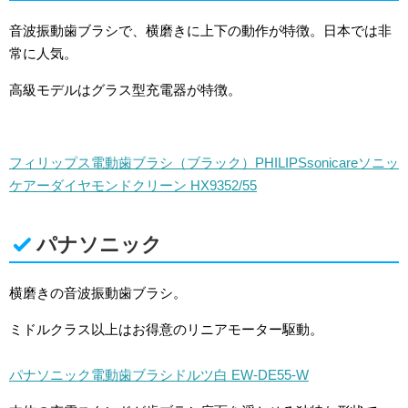
音波振動歯ブラシで、横磨きに上下の動作が特徴。日本では非
常に人気。
高級モデルはグラス型充電器が特徴。
フィリップス
電動歯ブラシ（ブラック）
PHILIPS
sonicare
ソニッ
ケアー
ダイヤモンドクリーン
HX9352/55
パナソニック
横磨きの音波振動歯ブラシ。
ミドルクラス以上はお得意のリニアモーター駆動。
パナソニック
電動歯ブラシ
ドルツ
白
EW-DE55-W