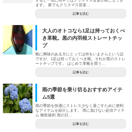
すると一気に街中ではクリスマス音楽が聞こえてき
ます。 家でもクリスマス音楽...
記事を読む
大人のオトコなら1足は持っておくべ
き革靴。黒の内羽根ストレートチッ
プ
靴に興味のある方にとっては何をいまさらという話
ですが、1足は持っておくべき靴。それが黒のストレ
ートチップです。 はじめて革靴を買う...
記事を読む
雨の季節を乗り切るおすすめアイテ
ム5選
雨の季節を快適にストレス少なく過ごすために便利
なアイテムを紹介します。 雨に負けない必須アイテ
ム 靴乾燥剤 雨の日...
記事を読む