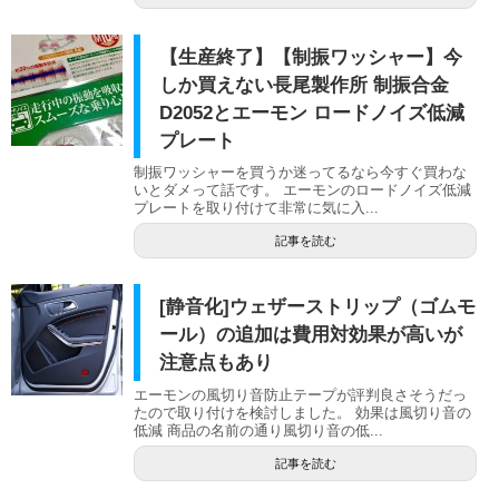
【生産終了】【制振ワッシャー】今
しか買えない長尾製作所 制振合金
D2052とエーモン ロードノイズ低減
プレート
制振ワッシャーを買うか迷ってるなら今すぐ買わな
いとダメって話です。 エーモンのロードノイズ低減
プレートを取り付けて非常に気に入...
記事を読む
[静音化]ウェザーストリップ（ゴムモ
ール）の追加は費用対効果が高いが
注意点もあり
エーモンの風切り音防止テープが評判良さそうだっ
たので取り付けを検討しました。 効果は風切り音の
低減 商品の名前の通り風切り音の低...
記事を読む