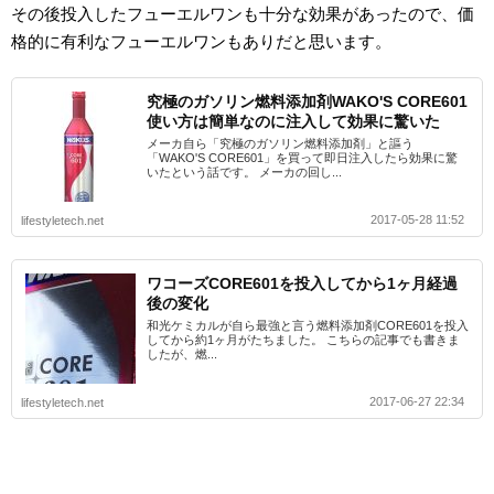
その後投入したフューエルワンも十分な効果があったので、価
格的に有利なフューエルワンもありだと思います。
究極のガソリン燃料添加剤WAKO'S CORE601
使い方は簡単なのに注入して効果に驚いた
メーカ自ら「究極のガソリン燃料添加剤」と謳う
「WAKO'S CORE601」を買って即日注入したら効果に驚
いたという話です。 メーカの回し...
2017-05-28 11:52
lifestyletech.net
ワコーズCORE601を投入してから1ヶ月経過
後の変化
和光ケミカルが自ら最強と言う燃料添加剤CORE601を投入
してから約1ヶ月がたちました。 こちらの記事でも書きま
したが、燃...
2017-06-27 22:34
lifestyletech.net