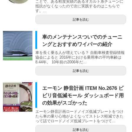
ことで、ある程度実績のあるオカルト系チューンに
抵抗がなくなったので次に実践するのはこちらで
す。...
記事を読む
車のメンテナンスついでのチューニ
ングとおすすめワイパーの紹介
車を長く乗る人が増えている？ 自動車検査登録情報
協会によると 2016年における乗用車の平均車齢は
8.44年。 10年前の2006年だ...
記事を読む
エーモン 静音計画 ITEM No.2676 ビ
ビリ音低減モール ダッシュボード用
の効果がスゴかった
エーモン静音計画ロードノイズ低減プレートをつけ
たら車の乗り心地がよくなってストレス軽減できた
って話でロードノイズ低減プレートをつけて...
記事を読む