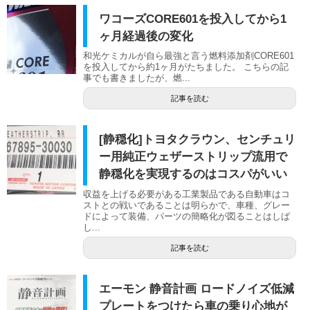
ワコーズCORE601を投入してから1
ヶ月経過後の変化
和光ケミカルが自ら最強と言う燃料添加剤CORE601
を投入してから約1ヶ月がたちました。 こちらの記
事でも書きましたが、燃...
記事を読む
[静穏化]トヨタクラウン、センチュリ
ー用純正ウェザーストリップ流用で
静穏化を実現するのはコスパがいい
収益を上げる必要がある工業製品である自動車はコ
ストとの戦いであることは明らかで、車種、グレー
ドによって装備、パーツの簡略化が図ることはしば
し...
記事を読む
エーモン 静音計画 ロードノイズ低減
プレートをつけたら車の乗り心地が