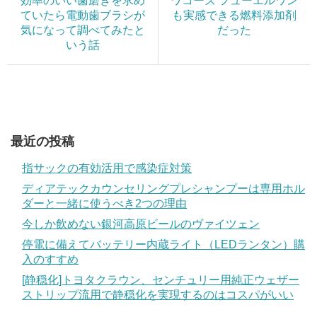
効率のいい歯磨きを求め
ワコーズ フューエルワン
ていたら電動歯ブラシが
も実感できる燃料添加剤
気になって調べてみたと
だった
いう話
最近の投稿
指サックの有効活用で感染症対策
ディアテックカウンセリングプレシャンプーは専用ホル
ダーと一緒に使うべき2つの理由
今しか飲めない銀河高原ビールのヴァイツェン
停電に備えてバッテリー内蔵ライト（LEDランタン）購
入のすすめ
[静穏化]トヨタクラウン、センチュリー用純正ウェザー
ストリップ流用で静穏化を実現するのはコスパがいい