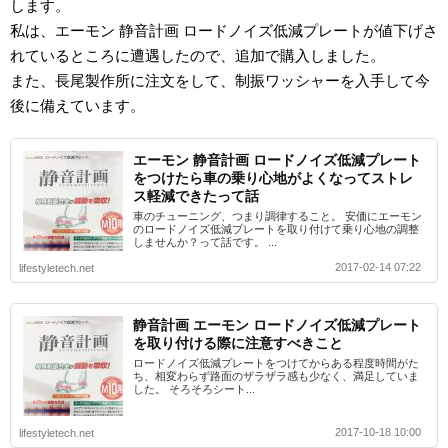
します。
私は、エーモン 静音計画 ロードノイズ低減プレートが値下げさ
れているところに遭遇したので、追加で購入しました。
また、長尾製作所に注文をして、制振ワッシャーを入手して今
後に備えています。
エーモン 静音計画 ロードノイズ低減プレート
をつけたら車の乗り心地がよくなってストレ
ス軽減できたって話
車のチューニング、つまり調律すること。 安価にエーモン
のロードノイズ低減プレートを取り付けて乗り心地の調整
しませんか？って話です。 ...
2017-02-14 07:22
lifestyletech.net
静音計画 エーモン ロードノイズ低減プレート
を取り付ける際に注意すべきこと
ロードノイズ低減プレートをつけてからある程度時間がた
ち、相変わらず路面のザラザラ感も少なく、満足していま
した。 そろそろシート...
2017-10-18 10:00
lifestyletech.net