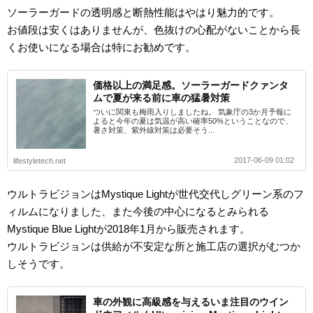
ソーラーガードの透明感と断熱性能はやはり魅力的です。
お値段は安くはありませんが、色抜けの心配がないことから長
くお使いになる場合は特にお勧めです。
価格以上の満足感。ソーラーガードクァンタ
ムで夏が来る前に車の猛暑対策
ついに関東も梅雨入りしましたね。 気象庁の3か月予報に
よると今年の夏は気温が高い確率50%ということなので、
暑さ対策、紫外線対策は必要そう...
2017-06-09 01:02
lifestyletech.net
ウルトラビジョンはMystique Lightが世代交代しグリーン系のフ
ィルムになりました、また今後の中心になるとみられる
Mystique Blue Lightが2018年1月から販売されます。
ウルトラビジョンは供給が不安定な所と施工店の選択がむつか
しそうです。
車の外観に高級感を与えるいま注目のウイン