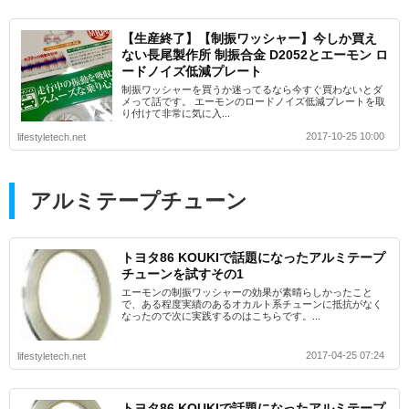
【生産終了】【制振ワッシャー】今しか買え
ない長尾製作所 制振合金 D2052とエーモン ロ
ードノイズ低減プレート
制振ワッシャーを買うか迷ってるなら今すぐ買わないとダ
メって話です。 エーモンのロードノイズ低減プレートを取
り付けて非常に気に入...
2017-10-25 10:00
lifestyletech.net
アルミテープチューン
トヨタ86 KOUKIで話題になったアルミテープ
チューンを試すその1
エーモンの制振ワッシャーの効果が素晴らしかったこと
で、ある程度実績のあるオカルト系チューンに抵抗がなく
なったので次に実践するのはこちらです。...
2017-04-25 07:24
lifestyletech.net
トヨタ86 KOUKIで話題になったアルミテープ