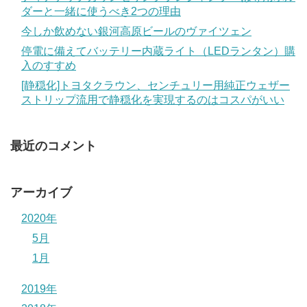
ダーと一緒に使うべき2つの理由
今しか飲めない銀河高原ビールのヴァイツェン
停電に備えてバッテリー内蔵ライト（LEDランタン）購
入のすすめ
[静穏化]トヨタクラウン、センチュリー用純正ウェザー
ストリップ流用で静穏化を実現するのはコスパがいい
最近のコメント
アーカイブ
2020年
5月
1月
2019年