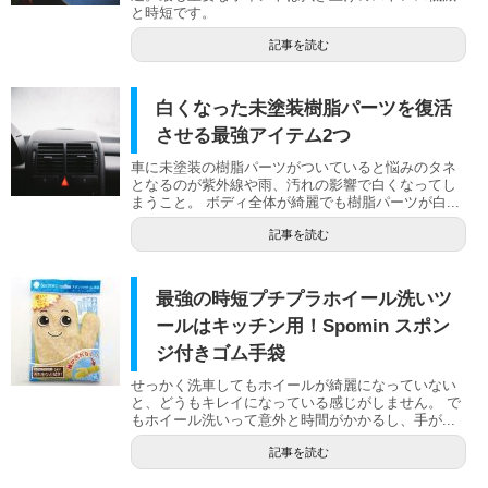
と時短です。
記事を読む
白くなった未塗装樹脂パーツを復活
させる最強アイテム2つ
車に未塗装の樹脂パーツがついていると悩みのタネ
となるのが紫外線や雨、汚れの影響で白くなってし
まうこと。 ボディ全体が綺麗でも樹脂パーツが白...
記事を読む
最強の時短プチプラホイール洗いツ
ールはキッチン用！Spomin スポン
ジ付きゴム手袋
せっかく洗車してもホイールが綺麗になっていない
と、どうもキレイになっている感じがしません。 で
もホイール洗いって意外と時間がかかるし、手が...
記事を読む